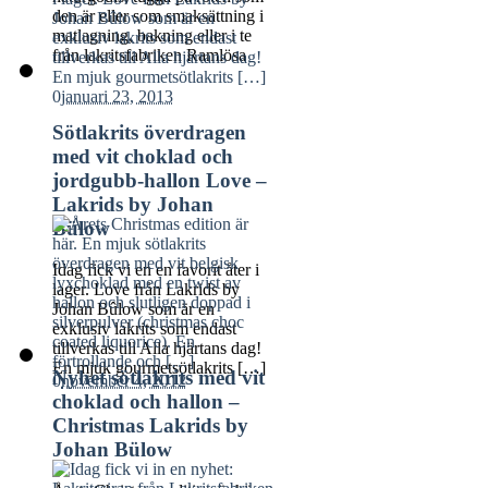
den är eller som smaksättning i
matlagning, bakning eller i te
från lakritsfabriken Ramlösa
0
januari 23, 2013
Sötlakrits överdragen
med vit choklad och
jordgubb-hallon Love –
Lakrids by Johan
Bülow
Idag fick vi en en favorit åter i
lager. Love från Lakrids by
Johan Bûlow som är en
exklusiv lakrits som endast
tillverkas till Alla hjärtans dag!
En mjuk gourmetsötlakrits […]
Nyhet sötlakrits med vit
0
november 4, 2012
choklad och hallon –
Christmas Lakrids by
Johan Bülow