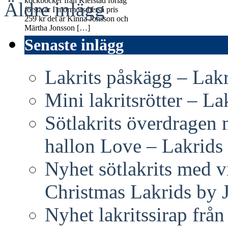
kockböcker från Klefstad förlag
Äldre inlägg
första är I mormors berså pris
259 kr det är Kinna Jonsson och
Märtha Jonsson […]
Senaste inlägg
Lakrits påskägg – Lak
Mini lakritsrötter – L
Sötlakrits överdragen
hallon Love – Lakrids
Nyhet sötlakrits med v
Christmas Lakrids by
Nyhet lakritssirap frå