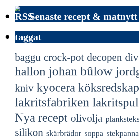
Senaste recept & matnytt
taggat
baggu
crock-pot
decopen
div
johan bûlow
hallon
jord
kyocera
köksredska
kniv
lakritsfabriken
lakritspu
Nya recept
olivolja
plankstek
silikon
skärbrädor
soppa
stekpanna