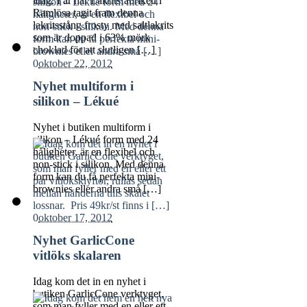
idag. I år har Lakritsfabriken i
Ramlösa tagit fram denna
lakritsstång frosty med saltlakrits
som är doppad i 63% mörk
choklad för att slutligen […]
0
oktober 22, 2012
Nyhet multiform i
silikon – Lékué
Nyhet i butiken multiform i
silikon – Lékué form med 24
håligheter, är en flexibel och
non-stick i silikon. Med denna
form kan du få perfekta mini-
brownies eller andra små […]
0
oktober 17, 2012
Nyhet GarlicCone
vitlöks skalaren
Idag kom det in en nyhet i
butiken GarlicCone verktyget,
som man fyller med en eller ett