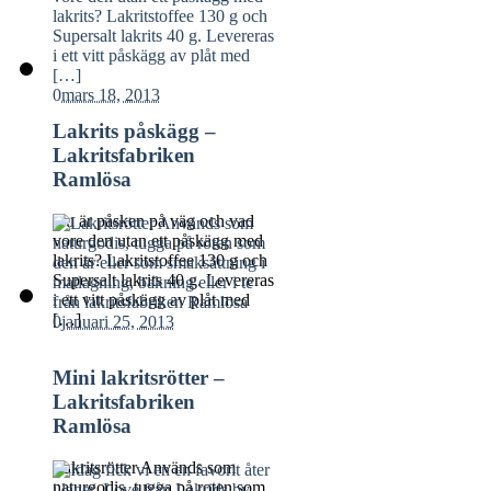
0
mars 18, 2013
Lakrits påskägg –
Lakritsfabriken
Ramlösa
Nu är påsken på väg och vad
vore den utan ett påskägg med
lakrits? Lakritstoffee 130 g och
Supersalt lakrits 40 g. Levereras
i ett vitt påskägg av plåt med
[…]
0
januari 25, 2013
Mini lakritsrötter –
Lakritsfabriken
Ramlösa
Lakritsrötter Används som
naturgodis, tugga på roten som