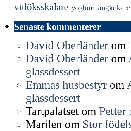
vitlöksskalare
yoghurt
ångkokare
Senaste kommenterer
David Oberländer
om
David Oberländer
om
glassdessert
Emmas husbestyr
om
glassdessert
Tartpalatset
om
Petter
Marilen
om
Stor födel