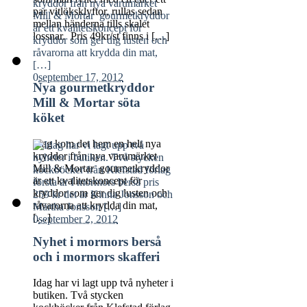
par vitlöksklyftor, rullas sedan
mellan händerna tills skalet
lossnar. Pris 49kr/st finns i […]
0
september 17, 2012
Nya gourmetkryddor
Mill & Mortar söta
köket
Idag kom det hem en helt nya
kryddor från nya varumärket
Mill & Mortar gourmetkryddor
är ett kvalitetskoncept för
kryddor som ger dig lusten och
råvarorna att krydda din mat,
[…]
0
september 2, 2012
Nyhet i mormors berså
och i mormors skafferi
Idag har vi lagt upp två nyheter i
butiken. Två stycken