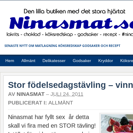
SENASTE NYTT OM MATLAGNING KÖKSREDSKAP GODSAKER OCH RECEPT
Hem
Allmänt
Delikatesser
Godsaker
Kryddor
Köksr
Stor födelsedagstävling – vinn
AV
NINASMAT
–
JULI 24, 2011
PUBLICERAT I:
ALLMÄNT
Ninasmat har fyllt sex år detta
skall vi fira med en STOR tävling!