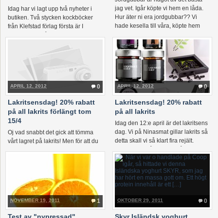
jag vet. Igår köpte vi hem en låda.
Idag har vi lagt upp två nyheter i
Hur äter ni era jordgubbar?? Vi
butiken. Två stycken kockböcker
hade kesella till våra, köpte hem
från Klefstad förlag första är I
kesella vanilj och kesella […]
mormors berså pris 259 kr det är
Kinna Jonsson och Märtha Jonsson
[…]
APRIL 12, 2012
0
APRIL 12, 2012
0
Lakritsensdag! 20% rabatt
Lakritsensdag! 20% rabatt
på all lakrits förlängt tom
på all lakrits
15/4
Idag den 12:e april är det lakritsens
dag. Vi på Ninasmat gillar lakrits så
Oj vad snabbt det gick att tömma
detta skall vi så klart fira rejält.
vårt lagret på lakrits! Men för att du
Endast idag får ni 20% på all lakrits
skall ha chansen förlänger vi
om […]
erbjudandet till söndag 15/4-2012
kl 18:00! Idag den 12:e april […]
NOVEMBER 19, 2011
1
OKTOBER 29, 2011
0
Test av "nypressad"
Skyr Isländsk yoghurt