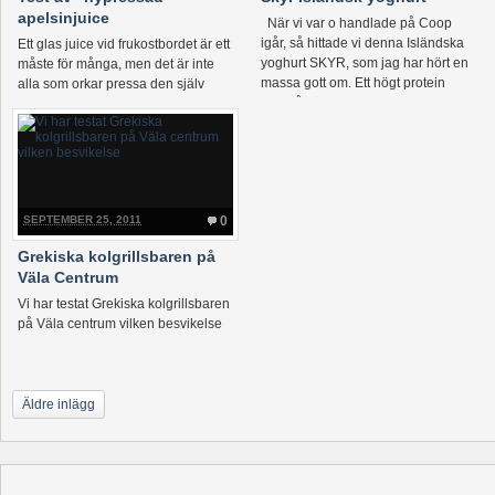
apelsinjuice
När vi var o handlade på Coop
igår, så hittade vi denna Isländska
Ett glas juice vid frukostbordet är ett
yoghurt SKYR, som jag har hört en
måste för många, men det är inte
massa gott om. Ett högt protein
alla som orkar pressa den själv
innehåll är ett […]
SEPTEMBER 25, 2011
0
Grekiska kolgrillsbaren på
Väla Centrum
Vi har testat Grekiska kolgrillsbaren
på Väla centrum vilken besvikelse
Äldre inlägg