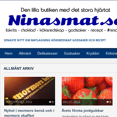
SENASTE NYTT OM MATLAGNING KÖKSREDSKAP GODSAKER OCH RECEPT
Hem
Allmänt
Delikatesser
Godsaker
Kryddor
Köksr
ALLMÄNT ARKIV
SEPTEMBER 2, 2012
0
MAJ 27, 2012
0
Nyhet i mormors berså och i
Årets första jordgubbar
mormors skafferi
Jordgubbar är något av det bästa