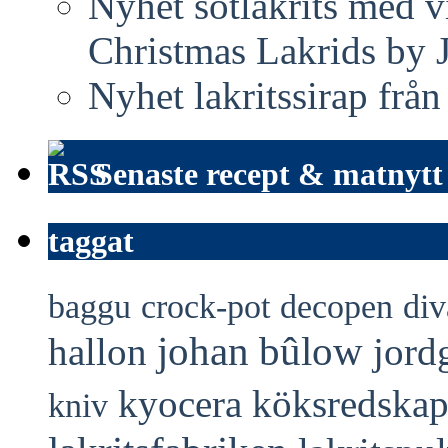
Nyhet sötlakrits med v
Christmas Lakrids by
Nyhet lakritssirap frå
Senaste recept & matnytt
taggat
baggu
crock-pot
decopen
div
johan bûlow
hallon
jord
kyocera
köksredska
kniv