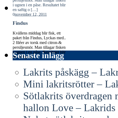
0
november 12, 2011
Findus
Kvällens middag blir fisk, ett
paket från Findus, Lyckas med..
2 filéer av torsk med citron-&
persiljesmör. Man tillagar fisken
i ugnen i en påse. Resultatet blir
Senaste inlägg
en saftig o […]
Lakrits påskägg – Lak
Mini lakritsrötter – L
Sötlakrits överdragen
hallon Love – Lakrids