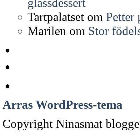
glassdessert
Tartpalatset
om
Petter
Marilen
om
Stor födel
Anchor
Arras WordPress-tema
Copyright Ninasmat bloggen.