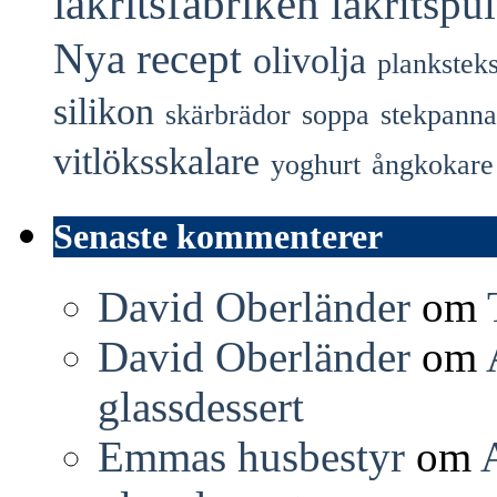
lakritsfabriken
lakritspu
Nya recept
olivolja
plankstek
silikon
skärbrädor
soppa
stekpanna
vitlöksskalare
yoghurt
ångkokare
Senaste kommenterer
David Oberländer
om
David Oberländer
om
glassdessert
Emmas husbestyr
om