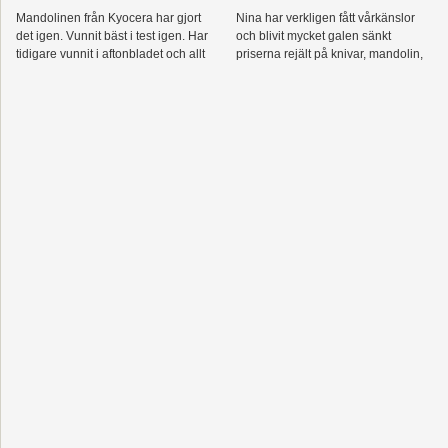
Mandolinen från Kyocera har gjort
Nina har verkligen fått vårkänslor
det igen. Vunnit bäst i test igen. Har
och blivit mycket galen sänkt
tidigare vunnit i aftonbladet och allt
priserna rejält på knivar, mandolin,
om mat. Nu även hos Ica kuriren.
julienne ja allt man behöver för att
skära.