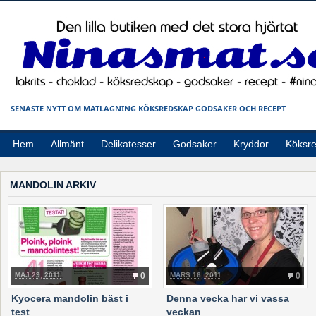
SENASTE NYTT OM MATLAGNING KÖKSREDSKAP GODSAKER OCH RECEPT
Hem
Allmänt
Delikatesser
Godsaker
Kryddor
Köksr
MANDOLIN ARKIV
MAJ 29, 2011
0
MARS 16, 2011
0
Kyocera mandolin bäst i
Denna vecka har vi vassa
test
veckan