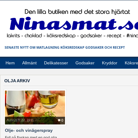
SENASTE NYTT OM MATLAGNING KÖKSREDSKAP GODSAKER OCH RECEPT
Hem
Allmänt
Delikatesser
Godsaker
Kryddor
Köksr
OLJA ARKIV
AUGUSTI 22, 2011
0
Olje- och vinägerspray
Fyll på flaskan med en god olja,