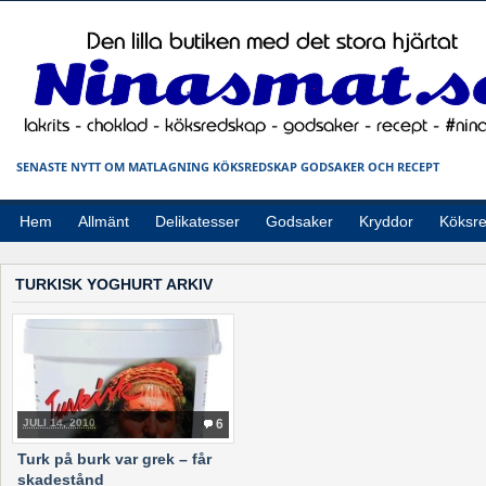
SENASTE NYTT OM MATLAGNING KÖKSREDSKAP GODSAKER OCH RECEPT
Hem
Allmänt
Delikatesser
Godsaker
Kryddor
Köksr
TURKISK YOGHURT ARKIV
JULI 14, 2010
6
Turk på burk var grek – får
skadestånd