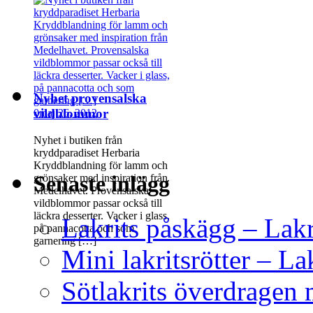
Nyhet provensalska
vildblommor
0
maj 26, 2012
Nyhet i butiken från
kryddparadiset Herbaria
Kryddblandning för lamm och
Senaste inlägg
grönsaker med inspiration från
Medelhavet. Provensalska
vildblommor passar också till
läckra desserter. Vacker i glass,
Lakrits påskägg – Lak
på pannacotta och som
garnering […]
Mini lakritsrötter – L
Sötlakrits överdragen