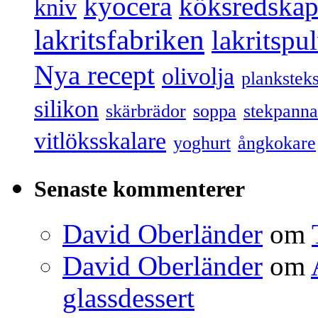
kyocera
köksredska
kniv
lakritsfabriken
lakritspu
Nya recept
olivolja
plankstek
silikon
skärbrädor
soppa
stekpanna
vitlöksskalare
yoghurt
ångkokare
Senaste kommenterer
David Oberländer
om
David Oberländer
om
glassdessert