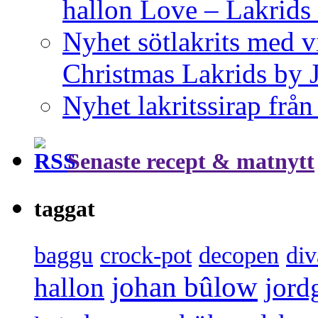
hallon Love – Lakrids
Nyhet sötlakrits med v
Christmas Lakrids by
Nyhet lakritssirap frå
Senaste recept & matnytt
taggat
baggu
crock-pot
decopen
div
johan bûlow
hallon
jord