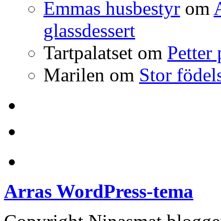
Emmas husbestyr
om
glassdessert
Tartpalatset
om
Petter
Marilen
om
Stor födel
Anchor
Arras WordPress-tema