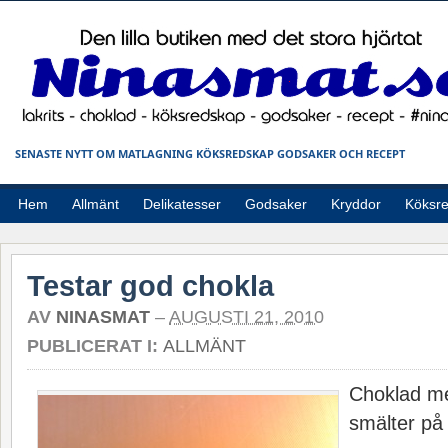
SENASTE NYTT OM MATLAGNING KÖKSREDSKAP GODSAKER OCH RECEPT
Hem
Allmänt
Delikatesser
Godsaker
Kryddor
Köksr
Testar god chokla
AV
NINASMAT
–
AUGUSTI 21, 2010
PUBLICERAT I:
ALLMÄNT
Choklad m
smälter på