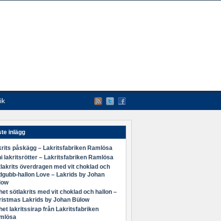
ik
te inlägg
rits påskägg – Lakritsfabriken Ramlösa
i lakritsrötter – Lakritsfabriken Ramlösa
lakrits överdragen med vit choklad och
dgubb-hallon Love – Lakrids by Johan
low
et sötlakrits med vit choklad och hallon –
ristmas Lakrids by Johan Bülow
et lakritssirap från Lakritsfabriken
mlösa