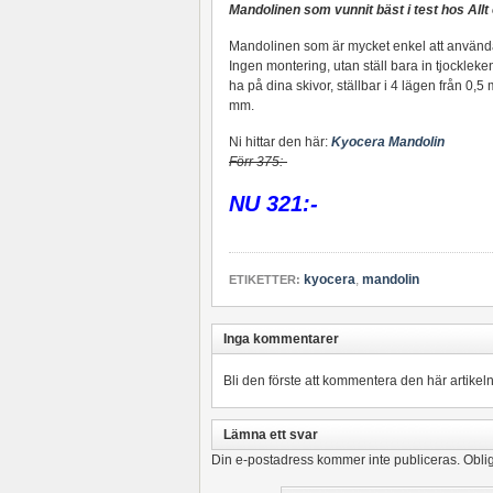
Mandolinen som vunnit bäst i test hos Allt
Mandolinen som är mycket enkel att använd
Ingen montering, utan ställ bara in tjockleken
ha på dina skivor, ställbar i 4 lägen från 0,5 m
mm.
Ni hittar den här:
Kyocera Mandolin
Förr 375:-
NU 321:-
kyocera
,
mandolin
ETIKETTER:
Inga kommentarer
Bli den förste att kommentera den här artikeln
Lämna ett svar
Din e-postadress kommer inte publiceras.
Oblig