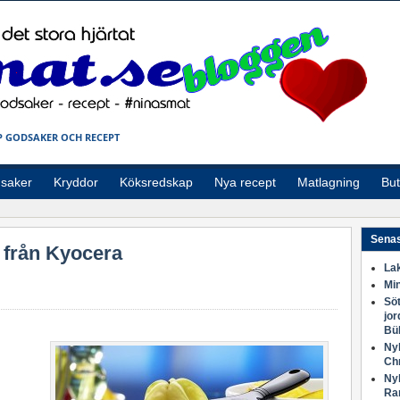
 GODSAKER OCH RECEPT
saker
Kryddor
Köksredskap
Nya recept
Matlagning
But
Senas
 från Kyocera
Lak
Min
Söt
jor
Bü
Nyh
Ch
Nyh
Ra