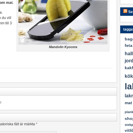
 om mat.
Se
a.
 du vill
m till 3
tagga
bag
feta
Mandolin Kyocera
hal
jor
kak
kök
la
lak
!
mat
plan
sho
atoriska fält är märkta
*
stek
vitl