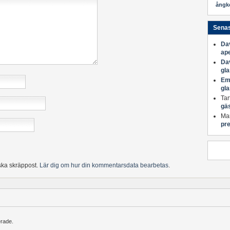
ångk
Sena
Da
ape
Da
gl
Em
gl
Tar
gä
Mar
pre
Anchor
ska skräppost.
Lär dig om hur din kommentarsdata bearbetas
.
erade.