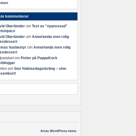
okare
ste kommenterer
vid Oberländer
om
Test av "nypressad"
lsinjuice
vid Oberländer
om
Annorlunda men rolig
assdessert
mas husbestyr
om
Annorlunda men rolig
assdessert
tpalatset
om
Petter på PappaKock
stbloggar
ilen
om
Stor födelsedagstävling – vinn
sentkort!
Arras WordPress-tema