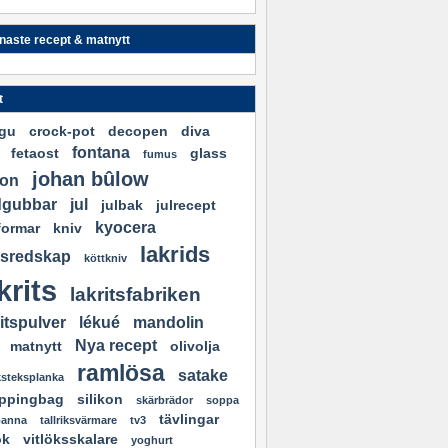
naste recept & matnytt
t
gu
crock-pot
decopen
diva
fontana
fetaost
glass
fumus
johan bûlow
lon
dgubbar
jul
julbak
julrecept
kyocera
formar
kniv
lakrids
sredskap
köttkniv
krits
lakritsfabriken
ritspulver
lékué
mandolin
Nya recept
matnytt
olivolja
ramlösa
satake
ksteksplanka
ppingbag
silikon
skärbrädor
soppa
tävlingar
panna
tallriksvärmare
tv3
ök
vitlöksskalare
yoghurt