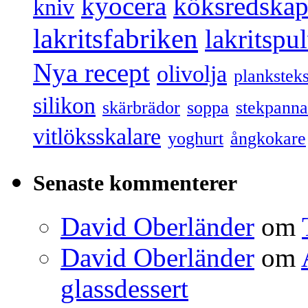
kyocera
köksredska
kniv
lakritsfabriken
lakritspu
Nya recept
olivolja
plankstek
silikon
skärbrädor
soppa
stekpanna
vitlöksskalare
yoghurt
ångkokare
Senaste kommenterer
David Oberländer
om
David Oberländer
om
glassdessert