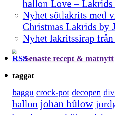
hallon Love – Lakrids
Nyhet sötlakrits med v
Christmas Lakrids by
Nyhet lakritssirap frå
Senaste recept & matnytt
taggat
baggu
crock-pot
decopen
div
johan bûlow
hallon
jord