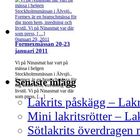
0
januari 29, 2011
Formexmässan 20-23
januari 2011
Vi på Ninasmat har vart på
mässa i helgen
Stockholmsmässan i Älvsjö..
Senaste inlägg
Formex är en branschmässa för
dig inom hem, inredning och
livstil. Vi på Ninasmat var där
som press, […]
Lakrits påskägg – Lak
Mini lakritsrötter – L
Sötlakrits överdragen