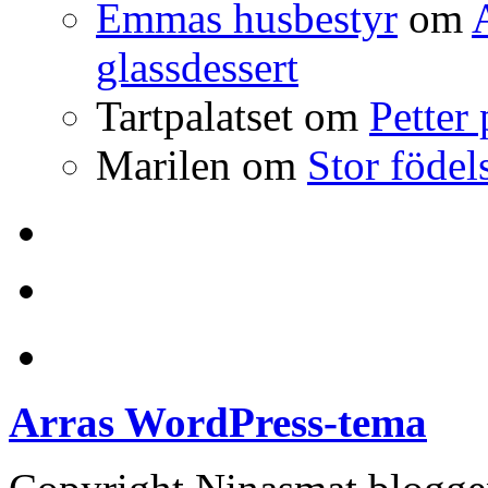
Emmas husbestyr
om
glassdessert
Tartpalatset
om
Petter
Marilen
om
Stor födel
Anchor
Arras WordPress-tema