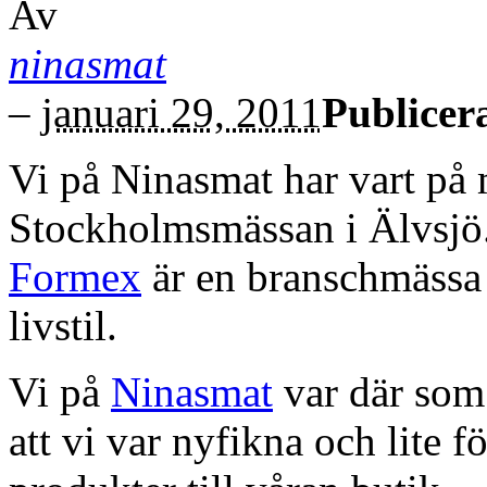
Av
ninasmat
–
januari 29, 2011
Publicera
Vi på Ninasmat har vart på 
Stockholmsmässan i Älvsjö.
Formex
är en branschmässa
livstil.
Vi på
Ninasmat
var där som 
att vi var nyfikna och lite f