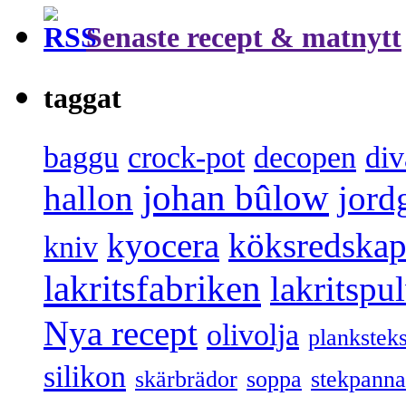
Senaste recept & matnytt
taggat
baggu
crock-pot
decopen
div
johan bûlow
hallon
jord
kyocera
köksredska
kniv
lakritsfabriken
lakritspu
Nya recept
olivolja
plankstek
silikon
skärbrädor
soppa
stekpanna