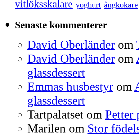
vitlöksskalare
yoghurt
ångkokare
Senaste kommenterer
David Oberländer
om
David Oberländer
om
glassdessert
Emmas husbestyr
om
glassdessert
Tartpalatset
om
Petter
Marilen
om
Stor födel