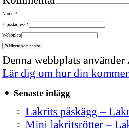
Namn
*
E-postadress
*
Webbplats
Denna webbplats använder A
Lär dig om hur din komment
Senaste inlägg
Lakrits påskägg – Lak
Mini lakritsrötter – L