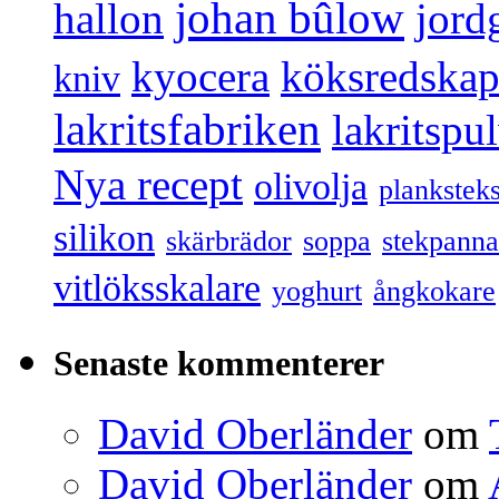
johan bûlow
hallon
jord
kyocera
köksredska
kniv
lakritsfabriken
lakritspu
Nya recept
olivolja
plankstek
silikon
skärbrädor
soppa
stekpanna
vitlöksskalare
yoghurt
ångkokare
Senaste kommenterer
David Oberländer
om
David Oberländer
om