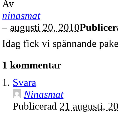
Av
ninasmat
–
augusti 20, 2010
Publicer
Idag fick vi spännande pake
1 kommentar
Svara
Ninasmat
Publicerad
21 augusti, 2