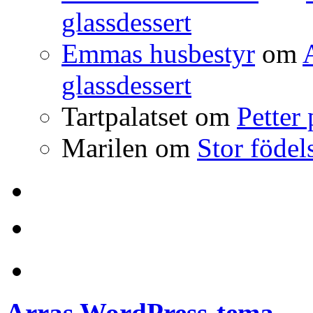
glassdessert
Emmas husbestyr
om
glassdessert
Tartpalatset
om
Petter
Marilen
om
Stor födel
Anchor
Arras WordPress-tema