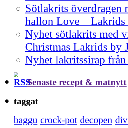
Sötlakrits överdragen
hallon Love – Lakrids
Nyhet sötlakrits med v
Christmas Lakrids by
Nyhet lakritssirap frå
Senaste recept & matnytt
taggat
baggu
crock-pot
decopen
div