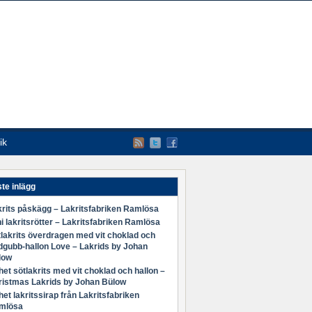
ik
te inlägg
rits påskägg – Lakritsfabriken Ramlösa
i lakritsrötter – Lakritsfabriken Ramlösa
lakrits överdragen med vit choklad och
dgubb-hallon Love – Lakrids by Johan
low
et sötlakrits med vit choklad och hallon –
ristmas Lakrids by Johan Bülow
et lakritssirap från Lakritsfabriken
mlösa