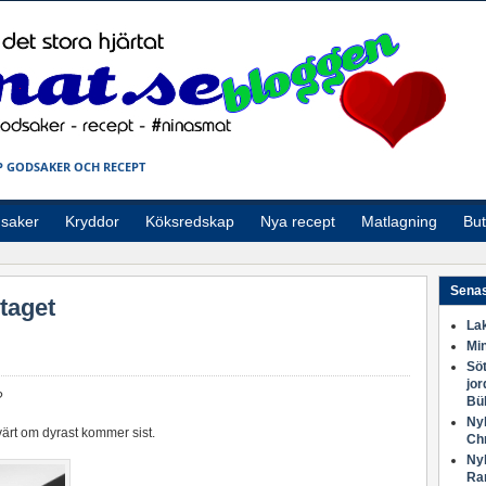
 GODSAKER OCH RECEPT
saker
Kryddor
Köksredskap
Nya recept
Matlagning
But
Senas
taget
Lak
Min
Söt
jor
?
Bü
Nyh
 tvärt om dyrast kommer sist.
Ch
Nyh
Ra