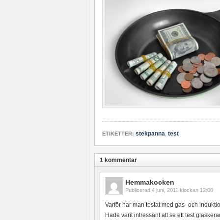
stekpanna
,
test
ETIKETTER:
1 kommentar
Hemmakocken
Publicerad
4 juni, 2011 klockan 12:00
Varför har man testat med gas- och indukt
Hade varit intressant att se ett test glaske