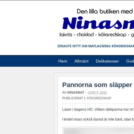
SENASTE NYTT OM MATLAGNING KÖKSREDSKAP
Hem
Allmänt
Delikatesser
God
Pannorna som släpper 
AV
NINASMAT
–
JUNI 4, 2011
PUBLICERAT I:
KÖKSREDSKAP
Läser i dagens
HD
. Vilken stekpanna har ni
I testet visas också dyrast är inte bäst, utan