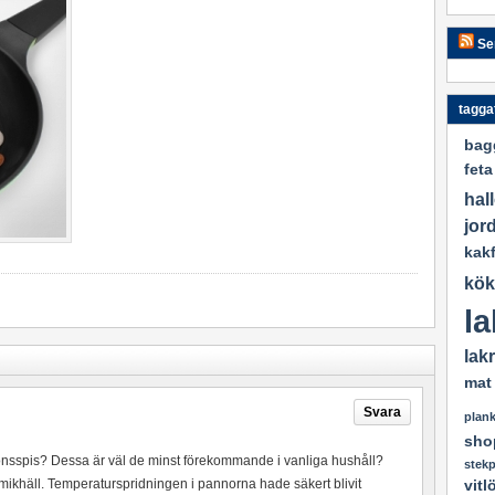
Se
tagga
bag
feta
hal
jor
kak
kök
la
lak
mat
Svara
plan
sho
ionsspis? Dessa är väl de minst förekommande i vanliga hushåll?
stek
ramikhäll. Temperaturspridningen i pannorna hade säkert blivit
vitl