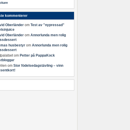
okare
ste kommenterer
vid Oberländer
om
Test av "nypressad"
lsinjuice
vid Oberländer
om
Annorlunda men rolig
assdessert
mas husbestyr
om
Annorlunda men rolig
assdessert
tpalatset
om
Petter på PappaKock
stbloggar
ilen
om
Stor födelsedagstävling – vinn
sentkort!