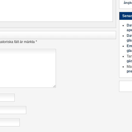
ångk
Sena
Da
ape
Da
gl
atoriska fält är märkta
*
Em
gl
Tar
gä
Mar
pre
Anchor