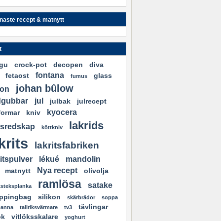
naste recept & matnytt
t
gu
crock-pot
decopen
diva
fontana
fetaost
glass
fumus
johan bûlow
lon
dgubbar
jul
julbak
julrecept
kyocera
formar
kniv
lakrids
sredskap
köttkniv
krits
lakritsfabriken
ritspulver
lékué
mandolin
Nya recept
matnytt
olivolja
ramlösa
satake
ksteksplanka
ppingbag
silikon
skärbrädor
soppa
tävlingar
panna
tallriksvärmare
tv3
ök
vitlöksskalare
yoghurt