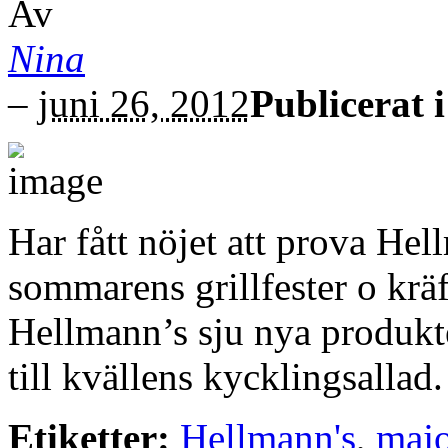
Av
Nina
–
juni 26, 2012
Publicerat 
Har fått nöjet att prova He
sommarens grillfester o kräf
Hellmann’s sju nya produkte
till kvällens kycklingsallad.
Etiketter:
Hellmann's
,
maj