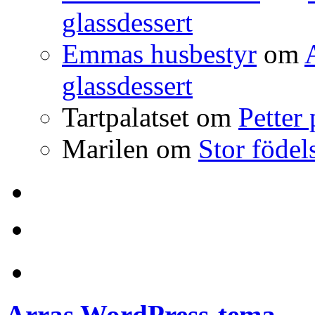
glassdessert
Emmas husbestyr
om
glassdessert
Tartpalatset
om
Petter
Marilen
om
Stor födel
Anchor
Arras WordPress-tema