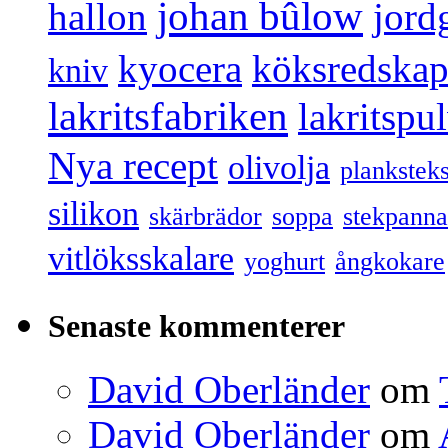
johan bûlow
hallon
jord
kyocera
köksredska
kniv
lakritsfabriken
lakritspu
Nya recept
olivolja
plankstek
silikon
skärbrädor
soppa
stekpanna
vitlöksskalare
yoghurt
ångkokare
Senaste kommenterer
David Oberländer
om
David Oberländer
om