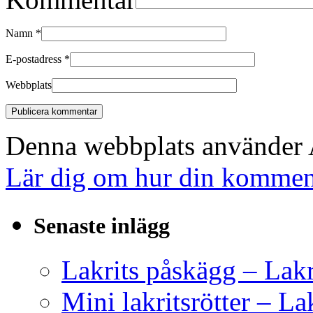
Namn
*
E-postadress
*
Webbplats
Denna webbplats använder A
Lär dig om hur din komment
Senaste inlägg
Lakrits påskägg – Lak
Mini lakritsrötter – L