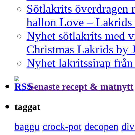
Sötlakrits överdragen
hallon Love – Lakrids
Nyhet sötlakrits med v
Christmas Lakrids by
Nyhet lakritssirap frå
Senaste recept & matnytt
taggat
baggu
crock-pot
decopen
div